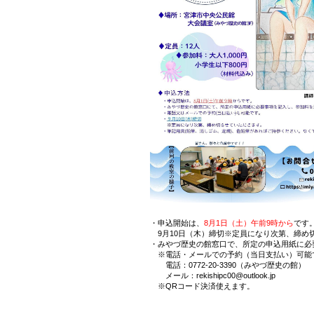
・申込開始は、
8月1日（土）午前9時から
です
9月10日（木）締切※定員になり次第、締め
・みやづ歴史の館窓口で、所定の申込用紙に必
※電話・メールでの予約（当日支払い）可能
電話：0772-20-3390（みやづ歴史の館）
メール：rekishipc00@outlook.jp
※QRコード決済使えます。