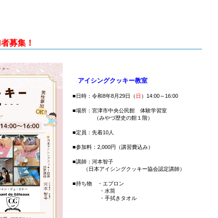
加者募集！
アイシングクッキー教室
■日時：令和8年8月29日（
日
）14:00～16:00
■場所：宮津市中央公民館 体験学習室
（みやづ歴史の館１階）
■定員：先着10人
■参加料：2,000円（講習費込み）
■講師：河本智子
（日本アイシングクッキー協会認定講師）
■持ち物 ・エプロン
・水筒
・手拭きタオル