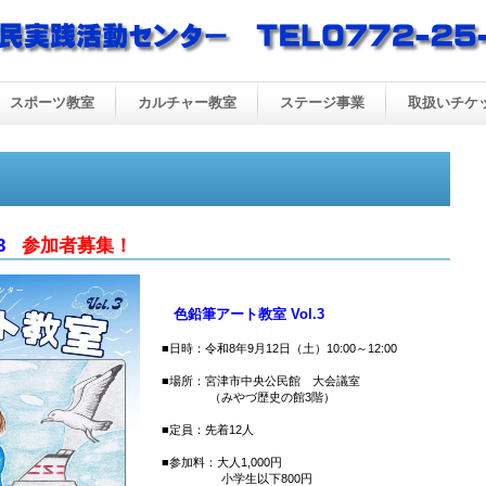
スポーツ教室
カルチャー教室
ステージ事業
取扱いチケ
3
参加者募集！
色鉛筆アート教室 Vol.3
■日時：令和8年9月12日（土）10:00～12:00
■場所：宮津市中央公民館 大会議室
（みやづ歴史の館3階）
■定員：先着12人
■参加料：大人1,000円
小学生以下800円